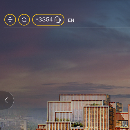
3354
*
EN