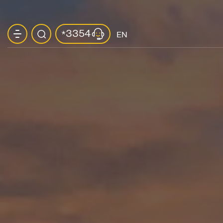
3354
*
EN