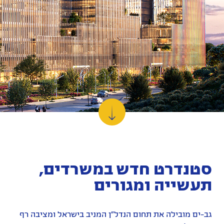
משקיעים
אחריות
תאגידית
מדיה
קריירה
בגב-ים
סטנדרט חדש במשרדים,
צרו
תעשייה ומגורים
קשר
גב-ים מובילה את תחום הנדל״ן המניב בישראל ומציבה רף