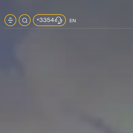
3354
*
EN