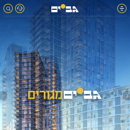
אודות
פארקי
גב-ים
פרויקטים
בשיווק
גב-ים
מגורים
קשרי