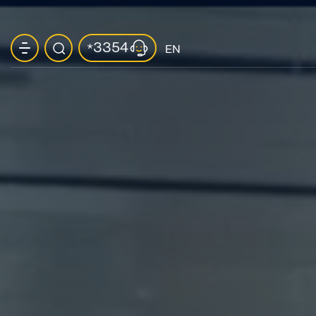
3354
*
EN