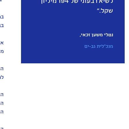
לשיא רבעוני של 194 מיליון
שקל."
בביצועי ה-NOI
נטלי משען זכאי,
מנכ"לית גב-ים
מש
לר
האו
הפ