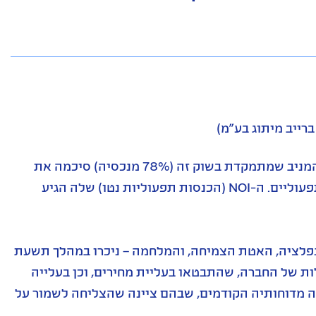
רייב מיתוג בע"מ)
מבחינת גב-ים, כבר אין משבר בשוק המשרדים. חברת הנדל"ן המניב שמתמקדת בשוק זה (78% מנכסיה) סיכמה את
הרבעון השלישי כרבעון שני ברציפות עם קפיצה בביצועים התפעוליים. ה-NOI (הכנסות תפעוליות נטו) שלה הגיע
ינפלציה, האטת הצמיחה, והמלחמה – ניכרו במהלך תשעת
 של החברה, שהתבטאו בעליית מחירים, וכן בעלייה
95 בתחילת השנה ל-97%". זאת, בשונה מדוחותיה הקודמים, שבהם ציינה שהצליחה לשמור על