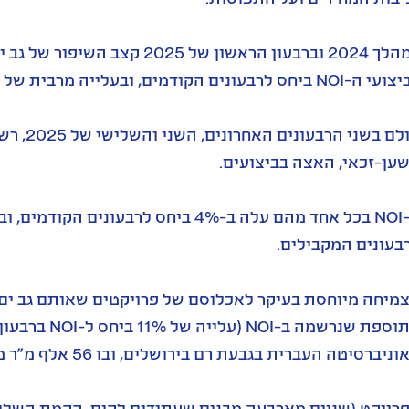
 ביחס לרבעונים הקודמים, ובעלייה מרבית של 6% ביחס לתקופות המקבילות.
אולם בש
ען-זכאי, האצה בביצועים.
בעונים המקבילים.
התוספת שנרשמה
ניברסיטה העברית בגבעת רם בירושלים, ובו 56 אלף מ"ר משרדים.
רויקט (שניים מארבעה מבנים שעתידים לקום, הקמת השלי