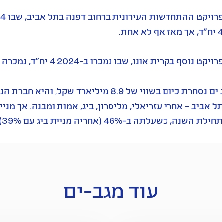
אף לא אחת.
יקט נוסף בקרית אונו, שבו נמכרו ב-2024 4 יח"ד, נמכרה מתחילת השנה יח"ד אחת מתוך 4 שנותרו.
גב ים נסחרת כיום בשווי של 8.9 מיליארד
ל אביב – אחרי עזריאלי, מליסרון, ביג, אמות ומבנה. אך מ
 השנה, כשעלתה ב-46% (אחריה מניית ביג עם 39%). בהמשך החודש היא תחלק דיבידנד של 70 מיליון שקל.
עוד מגב-ים