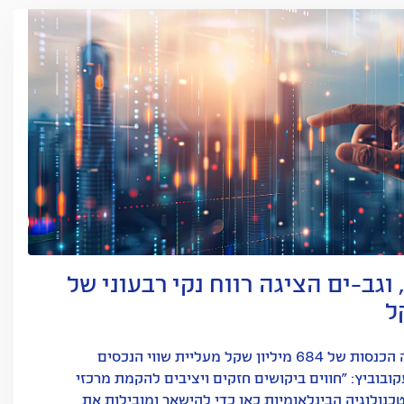
, וגב-ים הציגה רווח נקי רבעוני של
ל
ענקית הנדל"ן המניב רשמה הכנסות של 684 מיליון שקל מעליית שווי הנכסים
ובוביץ: "חווים ביקושים חזקים ויציבים להקמת מרכזי
נולוגיה הבינלאומיות כאן כדי להישאר ומובילות את