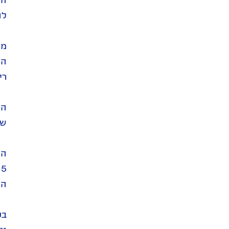
לתפוסה של
ריא
הפ
שב
15 אלף מ"ר הגיע ל-0%
המ