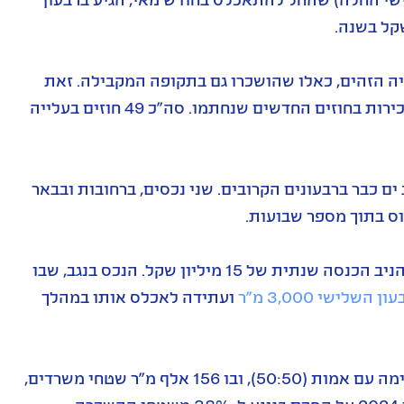
גב ים נהנתה ברבעון מתוספת של 6% ב-NOI מנכסיה הזהים, כאלו שהושכרו גם בתקופה המקבילה. זאת
הודות להשפעת המדד על מחירי השכירות, ומעלייה בדמי השכירות בחוזים החדשים שנחתמו. סה"כ 49 חוזים בעלייה
ם כבר ברבעונים הקרובים. שני נכסים, ברחובות ובבאר
ס בתוך מספר שבועות.
הנכס ברחובות, שבו 24 אלף מ"ר, כבר הושכר במלואו ועתיד להניב הכנסה שנתית של 15 מיליון שקל. הנכס בנגב, שבו
לישי 3,000 מ"ר
ועתידה לאכלס אותו במהלך
בפרויקט המרכזי שבייזום, ToHa2 בתל אביב שאותו גב ים מקימה עם אמות (50:50), ובו 156 אלף מ"ר שטחי משרדים,