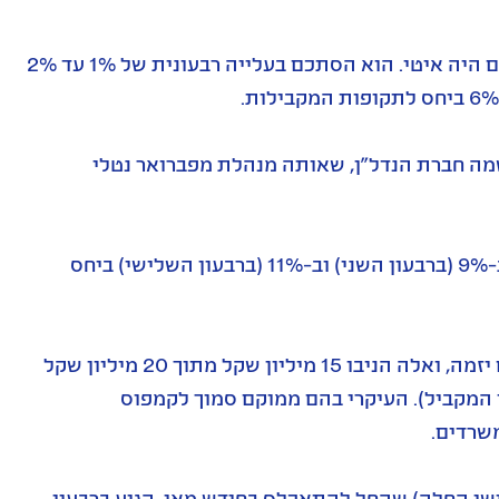
במהלך 2024 וברבעון הראשון של 2025 קצב השיפור של גב ים היה איטי. הוא הסתכם בעלייה רבעונית של 1% עד 2%
ני הרבעונים האחרונים, השני והשלישי של 2025, רשמה חברת הנדל"ן, שאותה מנהלת מפברואר נטלי
ה-NOI בכל אחד מהם עלה ב-4% ביחס לרבעונים הקודמים, וב-9% (ברבעון השני) וב-11% (ברבעון השלישי) ביחס
הצמיחה מיוחסת בעיקר לאכלוסם של פרויקטים שאותם גב ים יזמה, ואלה הניבו 15 מיליון שקל מתוך 20 מיליון שקל
 ב-NOI (עלייה של 11% ביחס ל-NOI ברבעון המקביל). העיקרי בהם ממוקם סמוך לקמפוס
שי החלה) שהחל להתאכלס בחודש מאי, הגיע ברבעון