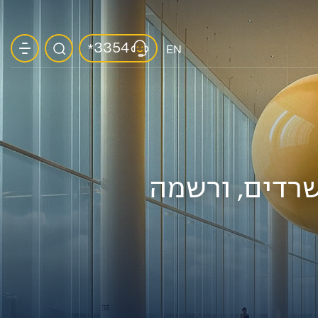
3354
*
EN
רדים, ורשמה