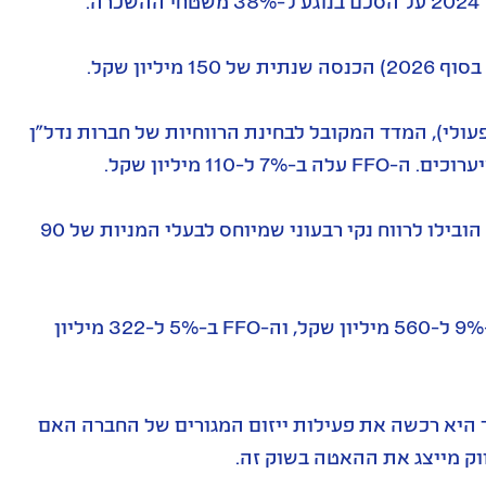
.
הפרויקט עתיד להניב בתפוסה מלאה (לאחר שהקמתו תושלם בסוף 2026) הכנסה שנתית של 150 מיליון שקל.
פיע גם על ה-FFO (רווח תזרימי תפעולי), המדד המקובל לבחינת הרווחיות של חברות נדל"ן
110 מיליון שקל.
שיערוכים חיוביים של 68 מיליון שקל, בעיקר בהשפעת המדד, הובילו לרווח נקי רבעוני שמיוחס לבעלי המניות של 90
בסיכום תשעת החודשים הראשונים של 2025, ה-NOI עלה ב-9% ל-560 מיליון שקל, וה-FFO ב-5% ל-322 מיליון
ד היא רכשה את פעילות ייזום המגורים של החברה האם
ווק מייצג את ההאטה בשוק זה.