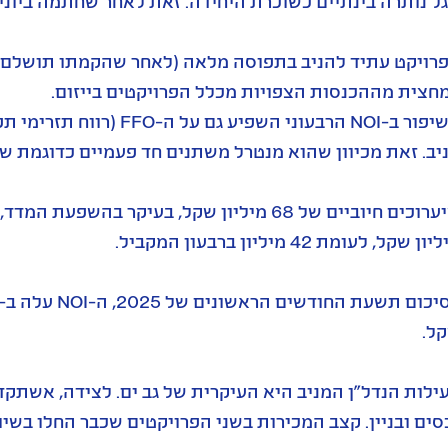
ל נותרה בינתיים כשוכרת היחידה. זאת לאחר שחתמה ביוני 2024 על הסכם בנוגע ל-38% משטחי ההשכרה
חצית מההכנסות הצפויות מכלל הפרויקטים בייזום.
השיפור ב-NOI הרבעוני הש
ב. זאת מכיוון שהוא מנטרל משתנים חד פעמיים כדוגמת שיערוכים. ה-FFO עלה ב-7% ל-
ון שקל, לעומת 42 מיליון ברבעון המקביל.
ל.
ילות הנדל"ן המניב היא העיקרית של גב ים. לצידה, אשתק
סים ובניין. קצב המכירות בשני הפרויקטים שכבר החלו בשי