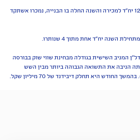
בפרויקט ההתחדשות העירונית ברחוב דפנה בתל אביב, שבו 124 יח"ד למכירה והשנה החלה בו הבנייה, נמכרו אשתקד
 שקל, והיא חברת הנדל"ן המניב השישית בגודלה מבחינת שווי שוק בבורסה
נייתה הניבה את התשואה הגבוהה ביותר מבין השש