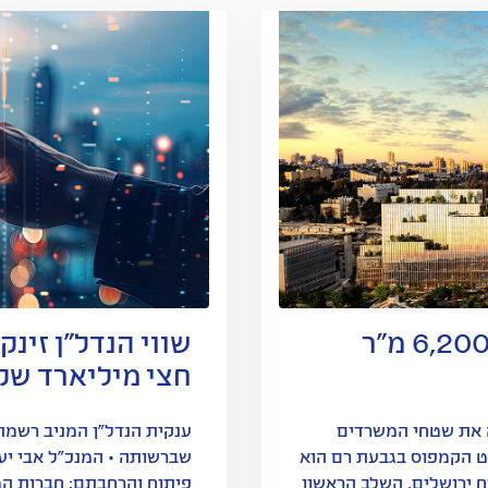
חברת General Microwave שכרה 6,200 מ"ר
שווי הנדל"ן זינק
חצי מיליארד שק
 את שטחי המשרדים
כ-7 מיליון שקל; פרויקט הקמפוס בגבעת רם הוא
שברשותה • המנכ"ל אבי יעק
ח ירושלים, השלב הראשון
פיתוח והרחבתם; חברות הטכ