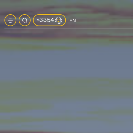
3354
*
EN