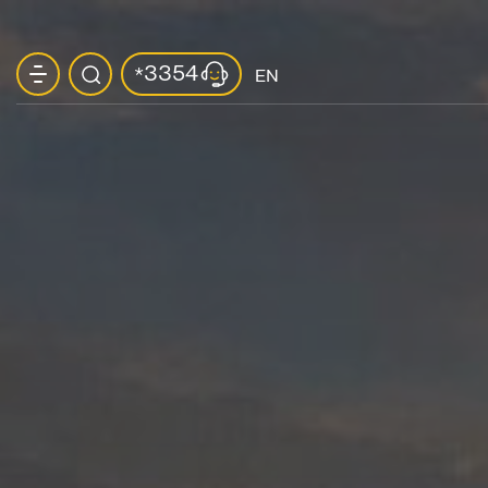
3354
*
EN