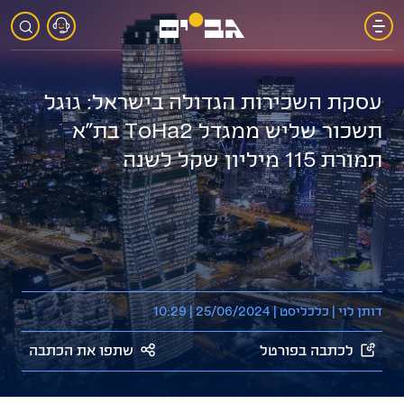
אודות
עסקת השכירות הגדולה בישראל: גוגל
תשכור שליש ממגדל ToHa2 בת"א
פארקי
תמורת 115 מיליון שקל לשנה
גב-ים
פרויקטים
בשיווק
דותן לוי | כלכליסט | 25/06/2024 | 10:29
גב-ים
מגורים
לכתבה בפורטל
שתפו את הכתבה
קשרי