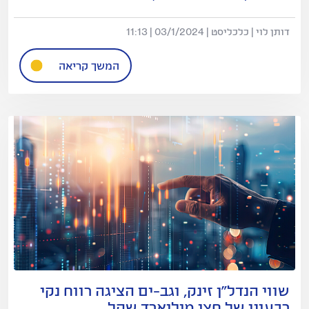
דותן לוי | כלכליסט | 03/1/2024 | 11:13
המשך קריאה
שווי הנדל"ן זינק, וגב-ים הציגה רווח נקי
רבעוני של חצי מיליארד שקל