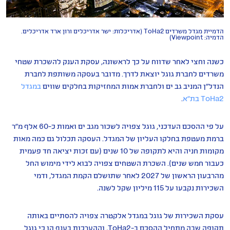
הדמיית מגדל משרדים ToHa2 (אדריכלות: ישר אדריכלים ורון ארד אדריכלים.
הדמיה: Viewpoint)
כשנה וחצי לאחר שדווח על כך לראשונה, עסקת הענק להשכרת שטחי
משרדים לחברת גוגל יוצאת לדרך. מדובר בעסקה משותפת לחברת
הנדל"ן המניב גב ים ולחברת אמות המחזיקות בחלקים שווים
במגדל
ToHa2 בת"א
.
על פי ההסכם העדכני, גוגל צפויה לשכור מגב ים ואמות כ-60 אלף מ"ר
ברמת מעטפת בחלקו העליון של המגדל. העסקה תכלול גם כמה מאות
מקומות חניה והיא לתקופה של 10 שנים (עם זכות יציאה חד פעמית
כעבור חמש שנים). השכרת השטחים צפויה לבוא לידי מימוש החל
מהרבעון הראשון של 2027 לאחר שתושלם הקמת המגדל, ודמי
השכירות נקבעו על 115 מיליון שקל לשנה.
עסקת השכירות של גוגל במגדל אלקטרה צפויה להסתיים באותה
תקופה שבה מתחיל ההסכם ב-ToHa2, וההערכות בענף הן כי גוגל