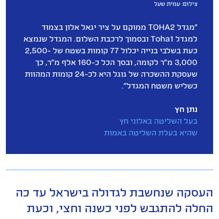
צילום: עמית שעל
"מגדל TOHA2 ממוקם על ציר יגאל אלון בצמוד
למגדל Toha1 ובסמוך לרכבת השלום. המגדל שנמצא
כעת בשלבי בנייה יכלול 77 קומות בשטח של 2,500-
3,000 מ"ר לקומה, ובסך הכל כ-160 אלף מ"ר, כך
שעסקת ההשכרה של גוגל היא לכ-24 קומות המהוות
כשליש משטח המגדל".
נתן חץ
בעל השליטה באלוני חץ
שהיא בעלת השליטה באמות
העסקה שנחשבת לגדולה בישראל עד כה
החלה להתגבש לפני כשנה וחצי, וכעת