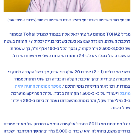
נתן חץ בעל השליטה באלוני חץ שהיא בעלת השליטה באמות (צילום: עמית שעל)
מגדל TOHA2 ממוקם על ציר יגאל אלון בצמוד למגדל Toha1 ובסמוך
לרכבת השלום. המגדל שנמצא כעת בשלבי בנייה יכלול 77 קומות בשטח
של 2,500-3,000 מ"ר לקומה, ובסך הכל כ-160 אלף מ"ר, כך שעסקת
ההשכרה של גוגל היא לכ-24 קומות המהוות כשליש משטח המגדל.
בשני המגדלים (1 ו-2) יעבדו 20 אלף בני אדם, אך בשל הקרבה למוקדי
תחבורה ציבורית ובהן הרכבת הקלה והכבדה וכן שתי תחנות מטרו
צמודות, וכן לאור מדיניות גופי התכנון,
מספר מקומות החניה יהיה
מוגבל
ויעמוד על כ- כ-1,500 מקומות בלבד. עלות הפרויקט מוערכת
ב-3 מיליארד שקל, וההכנסות מהשכרתו נאמדות כיום ב-280 מיליון
שקל בשנה.
גוגל ממוקמת מאז 2011 במגדל אלקטרה הנמצא במרחק של מאות מטרים
בודדים משם, בתחילה היא שכרה כ-8,000 מ"ר ובהמשך התרחבה ושכרה