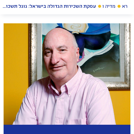
ראשי
מדיה וחדשות
עסקת השכירות הגדולה בישראל: גוגל תשכור שליש ממגדל ToHa2 בת"א תמורת 115 מיליון שקל לשנה
משקיעים
אחריות
תאגידית
מדיה
קריירה
בגב-ים
צרו
קשר